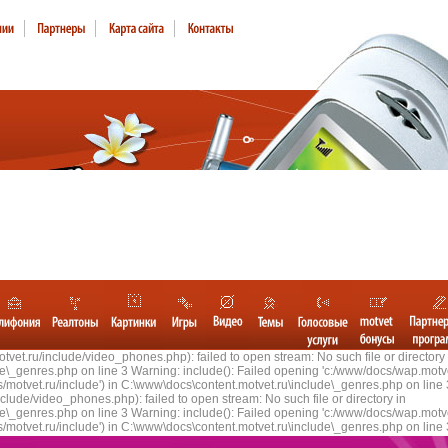
et.ru/include/video_phones.php): failed to open stream: No such file or directory 
e\_genres.php on line 3 Warning: include(): Failed opening 'c:/www/docs/wap.motv
/motvet.ru/include') in C:\www\docs\content.motvet.ru\include\_genres.php on line
lude/video_phones.php): failed to open stream: No such file or directory in
e\_genres.php on line 3 Warning: include(): Failed opening 'c:/www/docs/wap.motv
/motvet.ru/include') in C:\www\docs\content.motvet.ru\include\_genres.php on line 