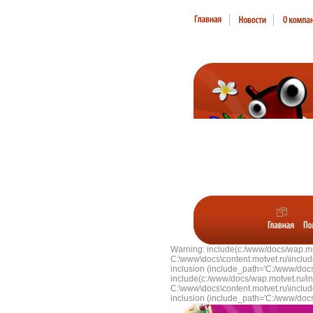
Warning: include(c:/www/docs/wap.motv
C:\www\docs\content.motvet.ru\includ
inclusion (include_path='C:/www/docs
include(c:/www/docs/wap.motvet.ru/inc
C:\www\docs\content.motvet.ru\includ
inclusion (include_path='C:/www/docs