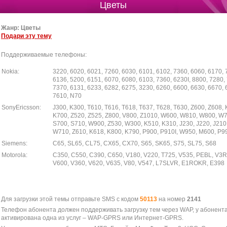
Цветы
Жанр: Цветы
Подари эту тему
Поддерживаемые телефоны:
Nokia:
3220, 6020, 6021, 7260, 6030, 6101, 6102, 7360, 6060, 6170, 
6136, 5200, 6151, 6070, 6080, 6103, 7360, 6230I, 8800, 7280,
7370, 6131, 6233, 6282, 6275, 3230, 6260, 6600, 6630, 6670, 
7610, N70
SonyEricsson:
J300, K300, T610, T616, T618, T637, T628, T630, Z600, Z608, 
K700, Z520, Z525, Z800, V800, Z1010, W600, W810, W800, W7
S700, S710, W900, Z530, W300, K510, K310, J230, J220, J210
W710, Z610, K618, K800, K790, P900, P910I, W950, M600, P9
Siemens:
C65, SL65, CL75, CX65, CX70, S65, SK65, S75, SL75, S68
Motorola:
C350, C550, C390, C650, V180, V220, T725, V535, PEBL, V3
V600, V360, V620, V635, V80, V547, L7SLVR, E1ROKR, E398
Для загрузки этой темы отправьте SMS с кодом
50113
на номер
2141
Телефон абонента должен поддерживать загрузку тем через WAP, у абонент
активирована одна из услуг – WAP-GPRS или Интернет-GPRS.