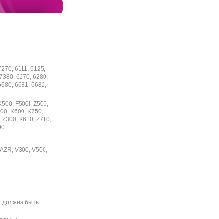
7270, 6111, 6125,
 7380, 6270, 6280,
6680, 6681, 6682,
K500, F500I, Z500,
00, K600, K750,
, Z300, K610, Z710,
90
RAZR, V300, V500,
а должна быть