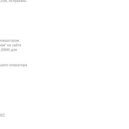
GSM, Астрахань-
оператором.
ам" на сайте
 (0890 для
ашего оператора
С Услуги
:
АРТ