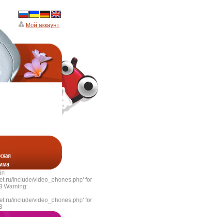
Мой аккаунт
in
et.ru/include/video_phones.php' for
 3 Warning:
et.ru/include/video_phones.php' for
3