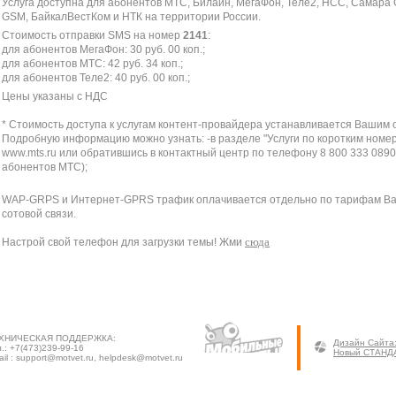
Услуга доступна для абонентов МТС, Билайн, МегаФон, Теле2, НСС, Самара 
GSM, БайкалВестКом и НТК на территории России.
Стоимость отправки SMS на номер
2141
:
для абонентов МегаФон: 30 руб. 00 коп.;
для абонентов МТС: 42 руб. 34 коп.;
для абонентов Теле2: 40 руб. 00 коп.;
Цены указаны с НДС
* Стоимость доступа к услугам контент-провайдера устанавливается Вашим 
Подробную информацию можно узнать: -в разделе "Услуги по коротким номер
www.mts.ru или обратившись в контактный центр по телефону 8 800 333 0890
абонентов МТС);
WAP-GRPS и Интернет-GPRS трафик оплачивается отдельно по тарифам В
сотовой связи.
сюда
Настрой свой телефон для загрузки темы! Жми
фония
Реалтоны
Картинки
Игры
Голосовые услуги
motvet бонусы
СМ
/
/
/
/
/
/
ХНИЧЕСКАЯ ПОДДЕРЖКА:
Дизайн Cайта
.: +7(473)239-99-16
Новый СТАНД
il : support@motvet.ru, helpdesk@motvet.ru