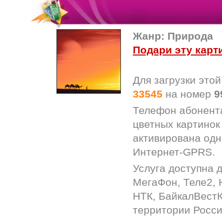
Жанр: Природа
Подари эту карт
Для загрузки это
33545
на номер
9
Телефон абонента
цветных картинок
активирована одн
Интернет-GPRS.
Услуга доступна 
МегаФон, Теле2,
НТК, БайкалВест
территории Росси