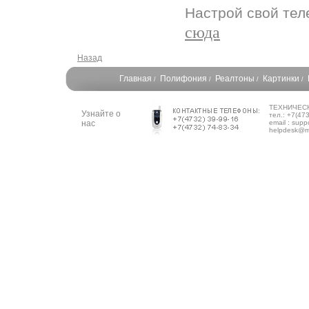
Настрой свой тел
сюда
Назад
Главная
Полифония
Реалтоны
Картинки
/
/
/
/
ТЕХНИЧЕС
Узнайте о
тел.: +7(47
нас
email : supp
helpdesk@m