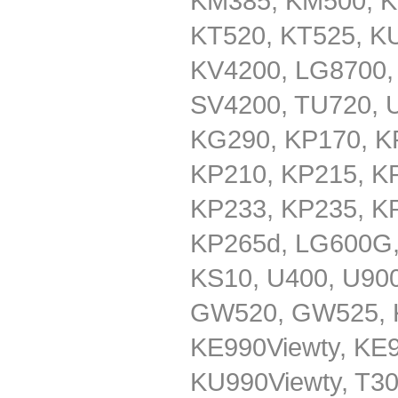
KM385, KM500, K
KT520, KT525, K
KV4200, LG8700,
SV4200, TU720, 
KG290, KP170, K
KP210, KP215, K
KP233, KP235, K
KP265d, LG600G
KS10, U400, U90
GW520, GW525, 
KE990Viewty, KE9
KU990Viewty, T30