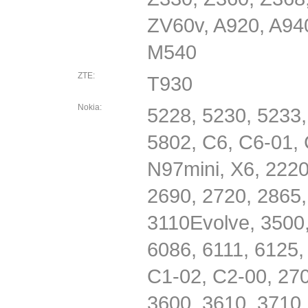
ZV60v, A920, A94
M540
ZTE:
T930
Nokia:
5228, 5230, 5233,
5802, C6, C6-01, 
N97mini, X6, 2220
2690, 2720, 2865,
3110Evolve, 3500,
6086, 6111, 6125,
C1-02, C2-00, 270
3600, 3610, 3710,