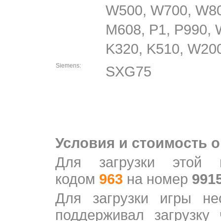
W500, W700, W80
M608, P1, P990, 
K320, K510, W200
Siemens:
SXG75
Условия и стоимость о
Для загрузки этой
кодом
963
на номер
991
Для загрузки игры не
поддерживал загрузку