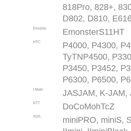
818Pro, 828+, 83
D802, D810, E616
Emobile:
EmonsterS11HT
HTC:
P4000, P4300, P4
TyTNP4500, P330
P3450, P3452, P3
P6300, P6500, P6
I-Mate:
JASJAM, K-JAM, 
NTT:
DoCoMohTcZ
XDA:
miniPRO, miniS, St