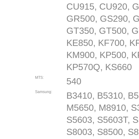
CU915, CU920, 
GR500, GS290, G
GT350, GT500, G
KE850, KF700, K
KM900, KP500, K
KP570Q, KS660
MTS:
540
Samsung:
B3410, B5310, B5
M5650, M8910, S3
S5603, S5603T, S
S8003, S8500, S8