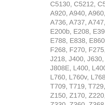
C5130, C5212, C5
A920, A940, A960,
A736, A737, A747
E200b, E208, E39
E788, E838, E860
F268, F270, F275,
J218, J400, J630,
J808E, L400, L400
L760, L760v, L768
T709, T719, T729,
Z150, Z170, Z220
Z330, Z360, Z368