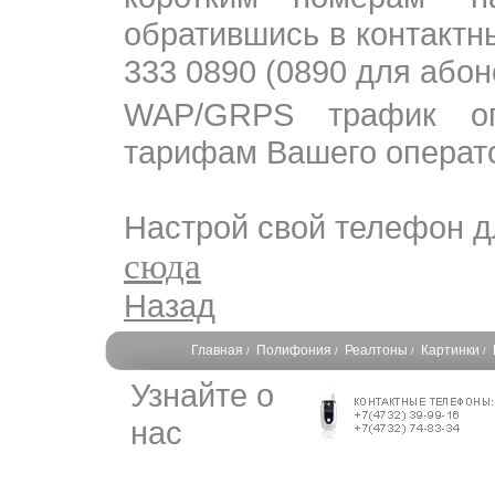
обратившись в контактн
333 0890 (0890 для або
WAP/GRPS трафик оп
тарифам Вашего операто
Настрой свой телефон д
сюда
Назад
Главная
Полифония
Реалтоны
Картинки
/
/
/
/
Узнайте о
нас