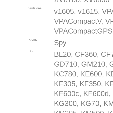
Vodafone:
v1605, v1615, VP
VPACompactV, V
VPACompactGPS,
Krome:
Spy
LG:
BL20, CF360, CF
GD710, GM210, G
KC780, KE600, K
KF305, KF350, K
KF600c, KF600d,
KG300, KG70, KM