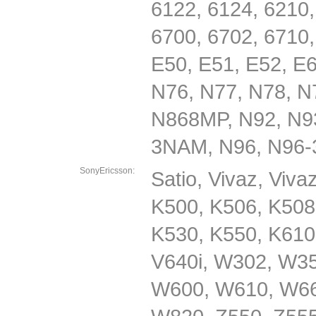
6122, 6124, 6210,
6700, 6702, 6710,
E50, E51, E52, E6
N76, N77, N78, N
N868MP, N92, N93
3NAM, N96, N96-
SonyEricsson:
Satio, Vivaz, Viv
K500, K506, K508
K530, K550, K610,
V640i, W302, W3
W600, W610, W66