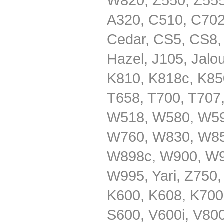
W820, Z550, Z555
A320, C510, C702
Cedar, CS5, CS8,
Hazel, J105, Jalo
K810, K818c, K850
T658, T700, T707
W518, W580, W59
W760, W830, W85
W898c, W900, W9
W995, Yari, Z750,
K600, K608, K700
S600, V600i, V80