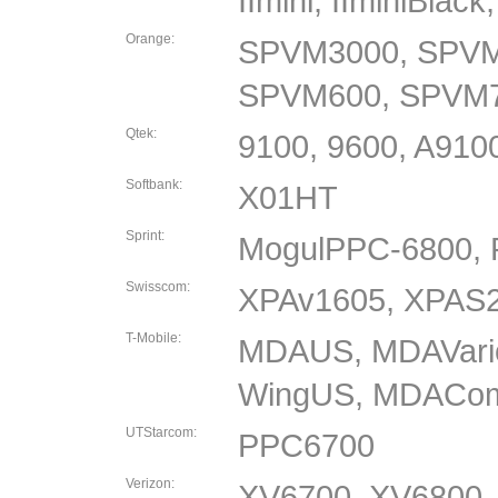
IImini, IIminiBlack
Orange:
SPVM3000, SPVM
SPVM600, SPVM
Qtek:
9100, 9600, A910
Softbank:
X01HT
Sprint:
MogulPPC-6800,
Swisscom:
XPAv1605, XPAS2
T-Mobile:
MDAUS, MDAVario,
WingUS, MDACom
UTStarcom:
PPC6700
Verizon:
XV6700, XV6800