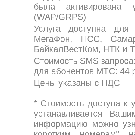
была активирована 
(WAP/GRPS)
Услуга доступна для
МегаФон, НСС, Сама
БайкалВестКом, НТК и Т
Стоимость SMS запроса
для абонентов МТС: 44 р
Цены указаны с НДС
* Стоимость доступа к 
устанавливается Ваши
информацию можно узна
коротким номерам" н