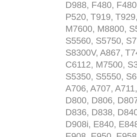
D988, F480, F480
P520, T919, T929,
M7600, M8800, S5
S5560, S5750, S7
S8300V, A867, T7
C6112, M7500, S3
S5350, S5550, S6
A706, A707, A711,
D800, D806, D807
D836, D838, D840
D908i, E840, E84
E908, E950, E958